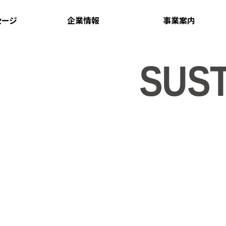
セージ
企業情報
事業案内
企業情報トップページ
事業案内トップページ
役員
BPOサービス
SUST
組織図
NTT東日本の
コンタクトセンター
拠点