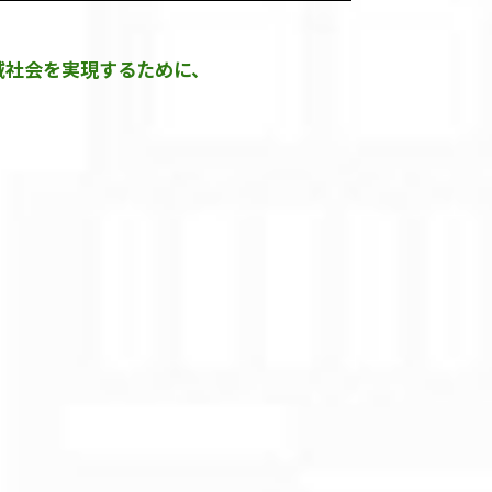
、
域社会を
実現するために、